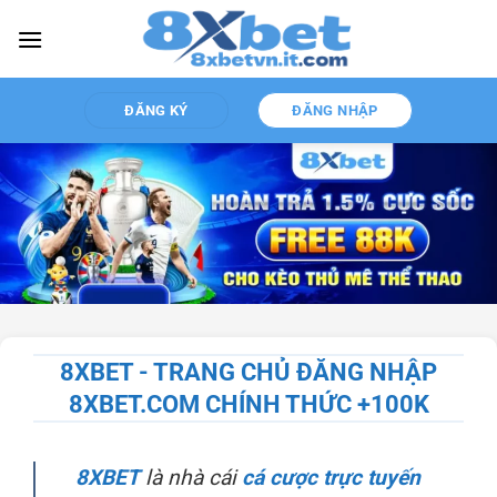
Chuyển
đến
nội
dung
ĐĂNG KÝ
ĐĂNG NHẬP
8XBET - TRANG CHỦ ĐĂNG NHẬP
8XBET.COM CHÍNH THỨC +100K
8XBET
là nhà cái
cá cược trực tuyến