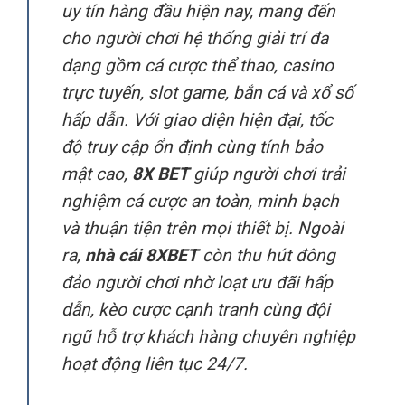
uy tín hàng đầu hiện nay, mang đến
cho người chơi hệ thống giải trí đa
dạng gồm cá cược thể thao, casino
trực tuyến, slot game, bắn cá và xổ số
hấp dẫn. Với giao diện hiện đại, tốc
độ truy cập ổn định cùng tính bảo
mật cao,
8X BET
giúp người chơi trải
nghiệm cá cược an toàn, minh bạch
và thuận tiện trên mọi thiết bị. Ngoài
ra,
nhà cái 8XBET
còn thu hút đông
đảo người chơi nhờ loạt ưu đãi hấp
dẫn, kèo cược cạnh tranh cùng đội
ngũ hỗ trợ khách hàng chuyên nghiệp
hoạt động liên tục 24/7.