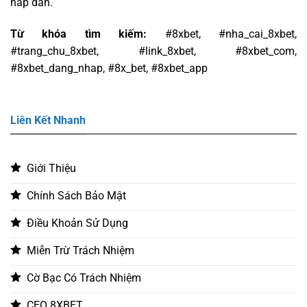
hấp dẫn.
Từ khóa tìm kiếm:
#8xbet, #nha_cai_8xbet,
#trang_chu_8xbet, #link_8xbet, #8xbet_com,
#8xbet_dang_nhap, #8x_bet, #8xbet_app
Liên Kết Nhanh
Giới Thiệu
Chính Sách Bảo Mật
Điều Khoản Sử Dụng
Miễn Trừ Trách Nhiệm
Cờ Bạc Có Trách Nhiệm
CEO 8XBET