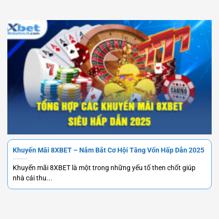
Khuyến Mãi 8XBET – Nắm Bắt Cơ Hội Tăng Vốn Hấp Dẫn 2025
Khuyến mãi 8XBET là một trong những yếu tố then chốt giúp
nhà cái thu...