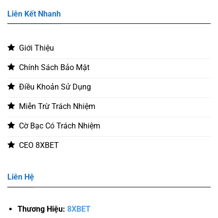
Liên Kết Nhanh
Giới Thiệu
Chính Sách Bảo Mật
Điều Khoản Sử Dụng
Miễn Trừ Trách Nhiệm
Cờ Bạc Có Trách Nhiệm
CEO 8XBET
Liên Hệ
Thương Hiệu:
8XBET