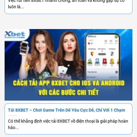
Việc rút tiền 8XBET nhanh chóng, an toàn và không gặp sự cố
luôn là...
Tải 8XBET – Chơi Game Trên Dế Yêu Cực Dễ, Chỉ Với 1 Chạm
Có thể khẳng định việc tải 8XBET về điện thoại là giải pháp hoàn
hảo...