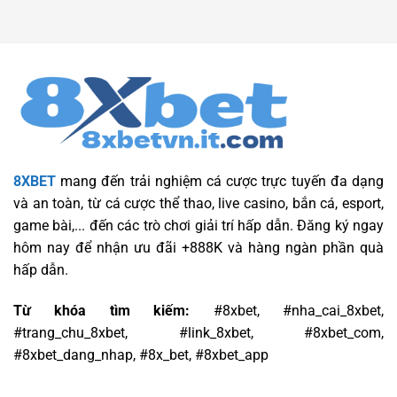
8XBET
mang đến trải nghiệm cá cược trực tuyến đa dạng
và an toàn, từ cá cược thể thao, live casino, bắn cá, esport,
game bài,... đến các trò chơi giải trí hấp dẫn. Đăng ký ngay
hôm nay để nhận ưu đãi +888K và hàng ngàn phần quà
hấp dẫn.
Từ khóa tìm kiếm:
#8xbet, #nha_cai_8xbet,
#trang_chu_8xbet, #link_8xbet, #8xbet_com,
#8xbet_dang_nhap, #8x_bet, #8xbet_app