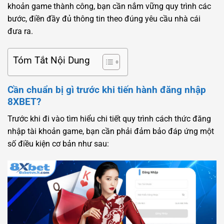
khoản game thành công, bạn cần nắm vững quy trình các
bước, điền đầy đủ thông tin theo đúng yêu cầu nhà cái
đưa ra.
Tóm Tắt Nội Dung
Cần chuẩn bị gì trước khi tiến hành đăng nhập
8XBET?
Trước khi đi vào tìm hiểu chi tiết quy trình cách thức đăng
nhập tài khoản game, bạn cần phải đảm bảo đáp ứng một
số điều kiện cơ bản như sau: