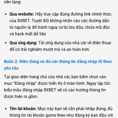
nền tảng:
Qua website:
Hãy truy cập đúng đường link chính thức
của 8XBET. Tuyệt đối không nhấn vào các đường dẫn
từ nguồn lạ để tránh nguy cơ bị lừa đảo, chứa mã độc
và hack mất dữ liệu
Qua ứng dụng:
Tải ứng dụng của nhà cái về điện thoại
để có trải nghiệm mượt mà và an toàn hơn.
Bước 2: Điền đúng và đủ các thông tin đăng nhập ID theo
yêu cầu
Tại giao diện trang chủ của nhà cái, bạn bấm chọn vào
mục “Đăng nhập” được hiển thị ở màn hình. Ngay lập tức
biểu mẫu đăng nhập 8XBET sẽ có các trường thông tin
được hiện ra gồm:
Tên tài khoản:
Mục này bạn sẽ cần phải nhập đúng, đủ
thông tin tài khoản game theo như đăng ký ban đầu với