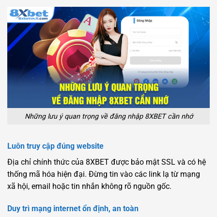
Những lưu ý quan trọng về đăng nhập 8XBET cần nhớ
Luôn truy cập đúng website
Địa chỉ chính thức của 8XBET được bảo mật SSL và có hệ
thống mã hóa hiện đại. Đừng tin vào các link lạ từ mạng
xã hội, email hoặc tin nhắn không rõ nguồn gốc.
Duy trì mạng internet ổn định, an toàn