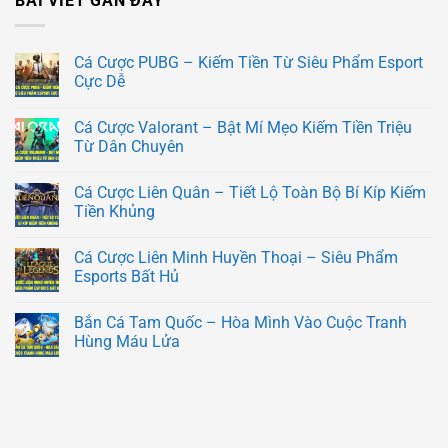
BÀI VIẾT GẦN ĐÂY
Cá Cược PUBG – Kiếm Tiền Từ Siêu Phẩm Esport
Cực Dễ
Cá Cược Valorant – Bật Mí Mẹo Kiếm Tiền Triệu
Từ Dân Chuyên
Cá Cược Liên Quân – Tiết Lộ Toàn Bộ Bí Kíp Kiếm
Tiền Khủng
Cá Cược Liên Minh Huyền Thoại – Siêu Phẩm
Esports Bất Hủ
Bắn Cá Tam Quốc – Hòa Mình Vào Cuộc Tranh
Hùng Máu Lửa