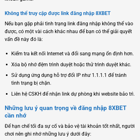
Không thể truy cập được link đăng nhập 8XBET
Nếu bạn gặp phải tình trạng link đăng nhập không thể vào
được, có một vài cách khác nhau để bạn có thể giải quyết
vấn đề này đó là:
Kiểm tra kết nối Internet và đổi sang mạng ổn định hơn.
Xóa bộ nhớ đệm trình duyệt hoặc thử trình duyệt khác.
Sử dụng ứng dụng hỗ trợ đổi IP như 1.1.1.1 để tránh
tình trạng bị chặn.
Liên hệ CSKH để nhận link dự phòng khi website bảo trì.
Những lưu ý quan trọng về đăng nhập 8XBET
cần nhớ
Để hạn chế tối đa sự cố và bảo vệ tài khoản tốt nhất, người
chơi nên ghi nhớ những lưu ý dưới đây: