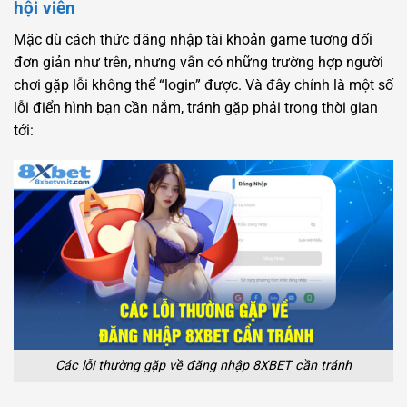
hội viên
Mặc dù cách thức đăng nhập tài khoản game tương đối
đơn giản như trên, nhưng vẫn có những trường hợp người
chơi gặp lỗi không thể “login” được. Và đây chính là một số
lỗi điển hình bạn cần nắm, tránh gặp phải trong thời gian
tới:
Các lỗi thường gặp về đăng nhập 8XBET cần tránh