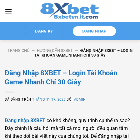
Chuyển
đến
nội
dung
ĐĂNG KÝ
ĐĂNG NHẬP
TRANG CHỦ
—
HƯỚNG DẪN 8XBET
—
ĐĂNG NHẬP 8XBET – LOGIN
TÀI KHOẢN GAME NHANH CHỈ 30 GIÂY
Đăng Nhập 8XBET – Login Tài Khoản
Game Nhanh Chỉ 30 Giây
ĐÃ ĐĂNG TRÊN
THÁNG 11 17, 2025
BỞI
ADMIN
Đăng nhập 8XBET
có khó không, quy trình cụ thể ra sao?
Đây chính là câu hỏi mà tất cả mọi người đều quan tâm
khi theo dõi bài viết này của chúng tôi. Để đăng nhập tài