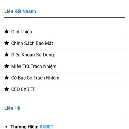
hạn 1.2%,…
Liên Kết Nhanh
Chia sẻ top 4 game bắn cá 8XBET hot nhất năm
2025
Giới Thiệu
Với kho game cực hấp dẫn lên đến 150+ siêu phẩm sẽ
mang đến cho người chơi tính giải trí cao cùng cơ hội săn
Chính Sách Bảo Mật
thưởng tuyệt vời. Nếu bạn phân vân chưa biết nên chơi gì
thì có thể tham khảo ngay top 4 tựa game ăn khách hàng
Điều Khoản Sử Dụng
đầu tại nhà cái trong năm 2025 này!
Miễn Trừ Trách Nhiệm
Cờ Bạc Có Trách Nhiệm
CEO 8XBET
Liên Hệ
Thương Hiệu:
8XBET