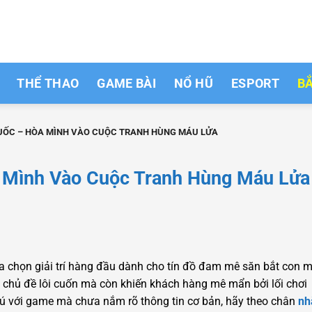
THỂ THAO
GAME BÀI
NỔ HŨ
ESPORT
B
UỐC – HÒA MÌNH VÀO CUỘC TRANH HÙNG MÁU LỬA
 Mình Vào Cuộc Tranh Hùng Máu Lửa
a chọn giải trí hàng đầu dành cho tín đồ đam mê săn bắt con m
ởi chủ đề lôi cuốn mà còn khiến khách hàng mê mẩn bởi lối chơi
hú với game mà chưa nắm rõ thông tin cơ bản, hãy theo chân
nh