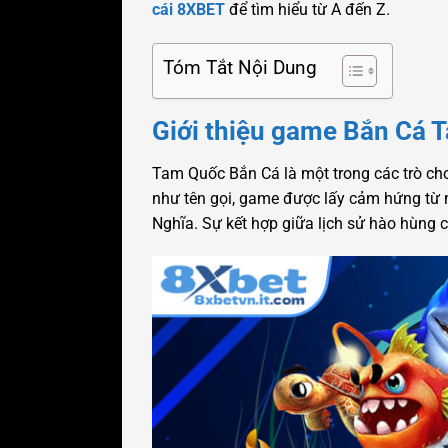
cái 8XBET
để tìm hiểu từ A đến Z.
Tóm Tắt Nội Dung
Giới thiệu game Bắn Cá 
Tam Quốc Bắn Cá là một trong các trò ch
như tên gọi, game được lấy cảm hứng từ 
Nghĩa. Sự kết hợp giữa lịch sử hào hùng 