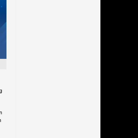
g
n
n