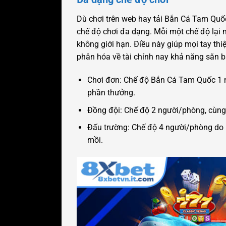
Dù chơi trên web hay tải Bắn Cá Tam Quố
chế độ chơi đa dạng. Mỗi một chế độ lại m
không giới hạn. Điều này giúp mọi tay th
phân hóa về tài chính nay khả năng săn 
Chơi đơn: Chế độ Bắn Cá Tam Quốc 1 n
phần thưởng.
Đồng đội: Chế độ 2 người/phòng, cùng
Đấu trường: Chế độ 4 người/phòng do h
mồi.