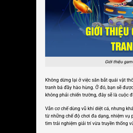
Giới thiệu ga
Không dừng lại ở việc săn bắt quái vật t
tranh bá đầy hào hùng. Ở đó, bạn sẽ đượ
không phải chiến trường, đây sẽ là cuộc
Vẫn cơ chế dùng vũ khí diệt cá, nhưng k
từ những chế độ chơi đa dạng, nhiệm vụ
tìm trải nghiệm giải trí vừa truyền thống 