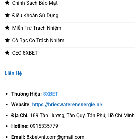
Chính Sách Bảo Mật
Điều Khoản Sử Dụng
Miễn Trừ Trách Nhiệm
Cờ Bạc Có Trách Nhiệm
CEO 8XBET
Liên Hệ
Thương Hiệu:
8XBET
Website:
https://brieswaterenenergie.nl/
Địa Chỉ:
189 Tân Hương, Tân Quý, Tân Phú, Hồ Chí Minh
Hotline:
0915335779
Email:
8xbetvnitcom@gmail.com