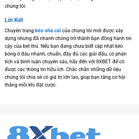
chúng tôi.
Lời Kết
Chuyên trang
kèo nhà cái
của chúng tôi mới được xây
dựng nhưng đã nhanh chóng trở thành bạn đồng hành tin
cậy của bet thủ. Nếu bạn đang chưa biết cập nhật kèo
bóng ở đâu nhanh, chuẩn, đầy đủ các giải đấu, có phân
tích và bình luận chuyên sâu, hãy đến với 8XBET để có
được các thông tin hữu ích. Chắc chắn những dữ liệu
chúng tôi chia sẻ có giá trị lớn lao, giúp bạn tăng cơ hội
thắng mỗi khi đặt cược.