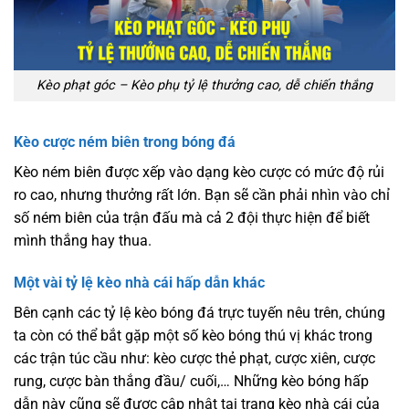
Kèo phạt góc – Kèo phụ tỷ lệ thưởng cao, dễ chiến thắng
Kèo cược ném biên trong bóng đá
Kèo ném biên được xếp vào dạng kèo cược có mức độ rủi
ro cao, nhưng thưởng rất lớn. Bạn sẽ cần phải nhìn vào chỉ
số ném biên của trận đấu mà cả 2 đội thực hiện để biết
mình thắng hay thua.
Một vài tỷ lệ kèo nhà cái hấp dẫn khác
Bên cạnh các tỷ lệ kèo bóng đá trực tuyến nêu trên, chúng
ta còn có thể bắt gặp một số kèo bóng thú vị khác trong
các trận túc cầu như: kèo cược thẻ phạt, cược xiên, cược
rung, cược bàn thắng đầu/ cuối,… Những kèo bóng hấp
dẫn này cũng sẽ được cập nhật tại trang kèo nhà cái của