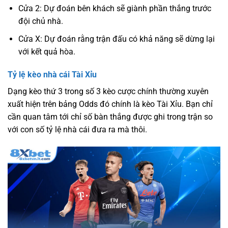
Cửa 2: Dự đoán bên khách sẽ giành phần thắng trước
đội chủ nhà.
Cửa X: Dự đoán rằng trận đấu có khả năng sẽ dừng lại
với kết quả hòa.
Tỷ lệ kèo nhà cái Tài Xỉu
Dạng kèo thứ 3 trong số 3 kèo cược chính thường xuyên
xuất hiện trên bảng Odds đó chính là kèo Tài Xỉu. Bạn chỉ
cần quan tâm tới chỉ số bàn thắng được ghi trong trận so
với con số tỷ lệ nhà cái đưa ra mà thôi.