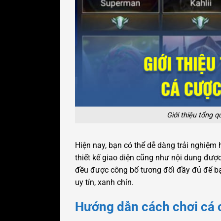
Giới thiệu tổng 
Hiện nay, bạn có thể dễ dàng trải nghiệm
thiết kế giao diện cũng như nội dung đượ
đều được công bố tương đối đầy đủ để bạn
uy tín, xanh chín.
Hướng dẫn cách chơi cá 