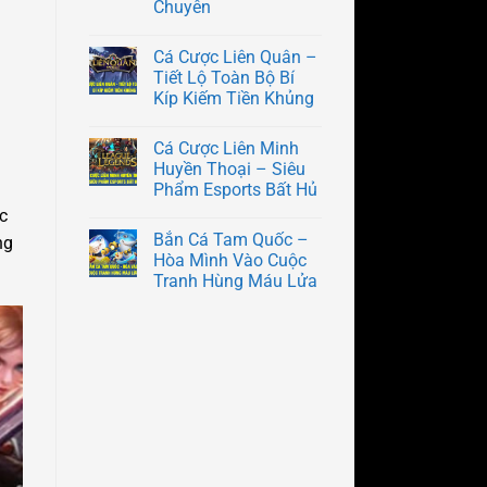
Chuyên
Cá Cược Liên Quân –
Tiết Lộ Toàn Bộ Bí
Kíp Kiếm Tiền Khủng
Cá Cược Liên Minh
Huyền Thoại – Siêu
n
Phẩm Esports Bất Hủ
c
Bắn Cá Tam Quốc –
ng
Hòa Mình Vào Cuộc
Tranh Hùng Máu Lửa