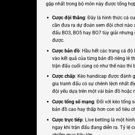
gặp nhất trong bộ môn này được tổng hợ
Cược đội thắng
: Đây là hình thức cá c
cần đưa ra dự đoán xem đội chơi nào s
đấu BO3, BO5 hay BO7 tùy giải nhưng n
được.
Cược bản đồ
: Hầu hết các trang cá độ
vào kết quả của từng bản đồ riêng lẻ t
trận đấu cuối cùng có như thế nào thì
Cược chấp
: Kèo handicap được đánh gi
gia tranh đấu có sự chênh lệch nhất đ
đội yếu dựa trên một vài bản đồ hoặc 
Cược tổng số mạng
: Đối với kèo tổng
bản đồ cao hay thấp hơn con số tiêu 
Cược trực tiếp
: Live betting là một hì
ngay khi trận đấu đang diễn ra. Tỷ lệ c
chiếm mục tiêu lớn,…