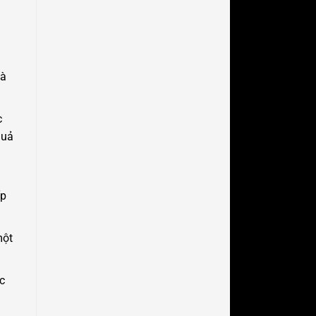
là
c
quả
ấp
một
c