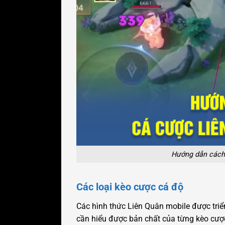
Hướng dẫn cách 
Các loại kèo cược cá độ
Các hình thức Liên Quân mobile được triể
cần hiểu được bản chất của từng kèo cược