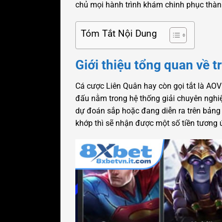
chủ mọi hành trình khám chinh phục thàn
Tóm Tắt Nội Dung
Giới thiệu tổng quan về 
Cá cược Liên Quân hay còn gọi tắt là AOV
đấu nằm trong hệ thống giải chuyên nghi
dự đoán sắp hoặc đang diễn ra trên bảng
khớp thì sẽ nhận được một số tiền tương ứ