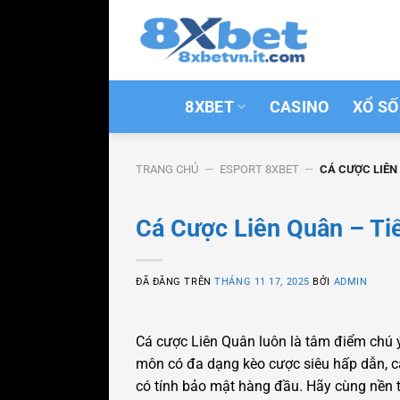
Chuyển
đến
nội
dung
8XBET
CASINO
XỔ SỐ
TRANG CHỦ
—
ESPORT 8XBET
—
CÁ CƯỢC LIÊN 
Cá Cược Liên Quân – Tiế
ĐÃ ĐĂNG TRÊN
THÁNG 11 17, 2025
BỞI
ADMIN
Cá cược Liên Quân luôn là tâm điểm chú 
môn có đa dạng kèo cược siêu hấp dẫn, cá
có tính bảo mật hàng đầu. Hãy cùng nền t