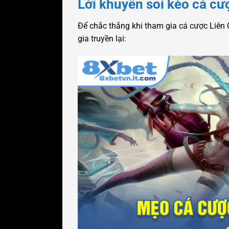
Lời khuyên soi kèo cá cư
Để chắc thắng khi tham gia cá cược Liên 
gia truyền lại: