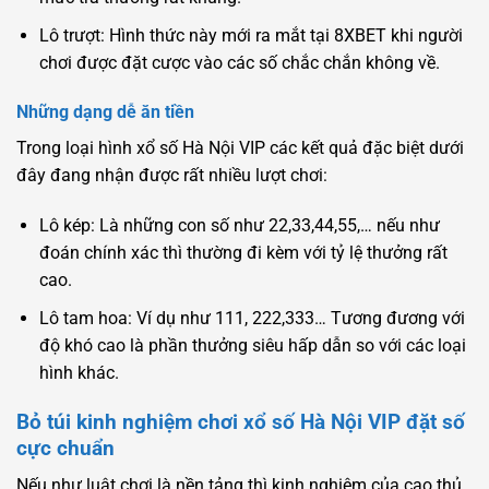
Lô trượt: Hình thức này mới ra mắt tại 8XBET khi người
chơi được đặt cược vào các số chắc chắn không về.
Những dạng dễ ăn tiền
Trong loại hình xổ số Hà Nội VIP các kết quả đặc biệt dưới
đây đang nhận được rất nhiều lượt chơi:
Lô kép: Là những con số như 22,33,44,55,… nếu như
đoán chính xác thì thường đi kèm với tỷ lệ thưởng rất
cao.
Lô tam hoa: Ví dụ như 111, 222,333… Tương đương với
độ khó cao là phần thưởng siêu hấp dẫn so với các loại
hình khác.
Bỏ túi kinh nghiệm chơi xổ số Hà Nội VIP đặt số
cực chuẩn
Nếu như luật chơi là nền tảng thì kinh nghiệm của cao thủ