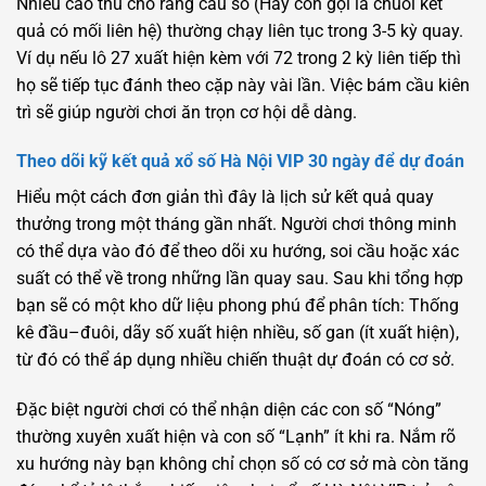
Nhiều cao thủ cho rằng cầu số (Hay còn gọi là chuỗi kết
quả có mối liên hệ) thường chạy liên tục trong 3-5 kỳ quay.
Ví dụ nếu lô 27 xuất hiện kèm với 72 trong 2 kỳ liên tiếp thì
họ sẽ tiếp tục đánh theo cặp này vài lần. Việc bám cầu kiên
trì sẽ giúp người chơi ăn trọn cơ hội dễ dàng.
Theo dõi kỹ kết quả xổ số Hà Nội VIP 30 ngày để dự đoán
Hiểu một cách đơn giản thì đây là lịch sử kết quả quay
thưởng trong một tháng gần nhất. Người chơi thông minh
có thể dựa vào đó để theo dõi xu hướng, soi cầu hoặc xác
suất có thể về trong những lần quay sau. Sau khi tổng hợp
bạn sẽ có một kho dữ liệu phong phú để phân tích: Thống
kê đầu–đuôi, dãy số xuất hiện nhiều, số gan (ít xuất hiện),
từ đó có thể áp dụng nhiều chiến thuật dự đoán có cơ sở.
Đặc biệt người chơi có thể nhận diện các con số “Nóng”
thường xuyên xuất hiện và con số “Lạnh” ít khi ra. Nắm rõ
xu hướng này bạn không chỉ chọn số có cơ sở mà còn tăng