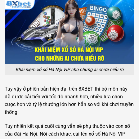
Khái niệm xổ số Hà Nội VIP cho những ai chưa hiểu rõ
Tuy vậy ở phiên bản hiện đại trên 8XBET thì bộ môn này
đã được cải tiến với tốc độ nhanh hơn, nhiều lựa chọn
cược hơn và tỷ lệ thưởng lớn hơn hẳn so với khi chơi truyền
thống.
Tuy nhiên kết quả cuối cùng vẫn sẽ phụ thuộc vào con số
của đài Hà Nội. Nói cách khác, cái tên xổ số Hà Nội VIP