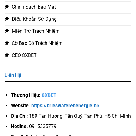
Chính Sách Bảo Mật
Điều Khoản Sử Dụng
Miễn Trừ Trách Nhiệm
Cờ Bạc Có Trách Nhiệm
CEO 8XBET
Liên Hệ
Thương Hiệu:
8XBET
Website:
https://brieswaterenenergie.nl/
Địa Chỉ:
189 Tân Hương, Tân Quý, Tân Phú, Hồ Chí Minh
Hotline:
0915335779