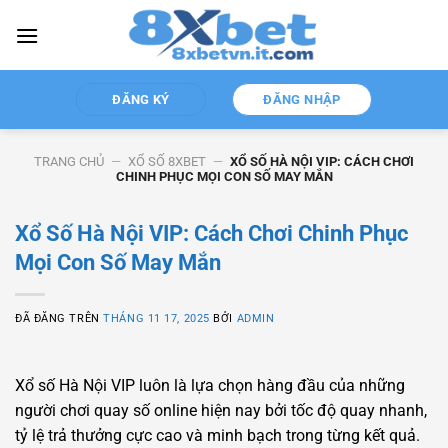
Chuyển
đến
nội
dung
ĐĂNG KÝ
ĐĂNG NHẬP
TRANG CHỦ
—
XỔ SỐ 8XBET
—
XỔ SỐ HÀ NỘI VIP: CÁCH CHƠI
CHINH PHỤC MỌI CON SỐ MAY MẮN
Xổ Số Hà Nội VIP: Cách Chơi Chinh Phục
Mọi Con Số May Mắn
ĐÃ ĐĂNG TRÊN
THÁNG 11 17, 2025
BỞI
ADMIN
Xổ số Hà Nội VIP luôn là lựa chọn hàng đầu của những
người chơi quay số online hiện nay bởi tốc độ quay nhanh,
tỷ lệ trả thưởng cực cao và minh bạch trong từng kết quả.