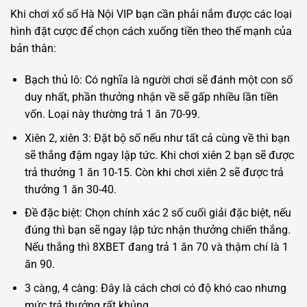
Khi chơi xổ số Hà Nội VIP bạn cần phải nắm được các loại
hình đặt cược để chọn cách xuống tiền theo thế mạnh của
bản thân:
Bạch thủ lô: Có nghĩa là người chơi sẽ đánh một con số
duy nhất, phần thưởng nhận về sẽ gấp nhiều lần tiền
vốn. Loại này thường trả 1 ăn 70-99.
Xiên 2, xiên 3: Đặt bộ số nếu như tất cả cùng về thì bạn
sẽ thắng đậm ngay lập tức. Khi chơi xiên 2 bạn sẽ được
trả thưởng 1 ăn 10-15. Còn khi chơi xiên 2 sẽ được trả
thưởng 1 ăn 30-40.
Đề đặc biệt: Chọn chính xác 2 số cuối giải đặc biệt, nếu
đúng thì bạn sẽ ngay lập tức nhận thưởng chiến thắng.
Nếu thắng thì 8XBET đang trả 1 ăn 70 và thậm chí là 1
ăn 90.
3 càng, 4 càng: Đây là cách chơi có độ khó cao nhưng
mức trả thưởng rất khủng.